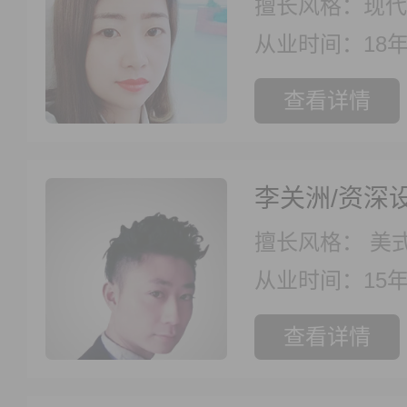
擅长风格：现代简
轻奢· 新中式
从业时间：18
查看详情
李关洲/资深
擅长风格： 美式 
中式
从业时间：15
查看详情