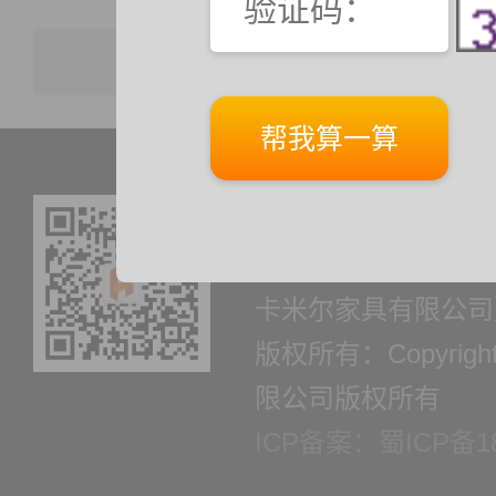
点击加载更
咨询热线：
400-0
公司地址：四川省凯
卡米尔家具有限公司
版权所有：Copyrig
限公司版权所有
ICP备案：蜀ICP备18