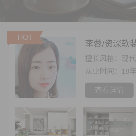
HOT
李蓉/资深软
擅长风格：现代简
轻奢· 新中式
从业时间：18
查看详情