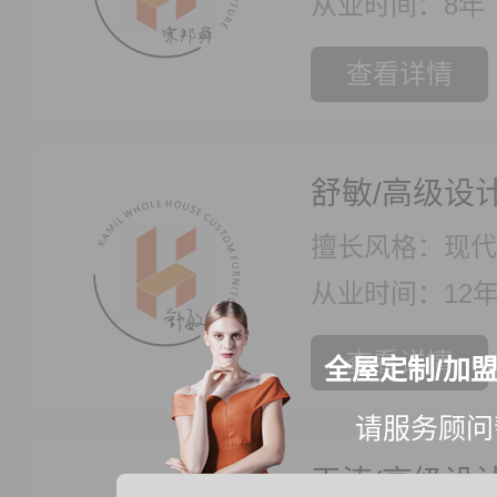
从业时间：8年
查看详情
舒敏/高级设
擅长风格：现代轻
从业时间：12
查看详情
全屋定制/加
请服务顾问
王涛/高级设